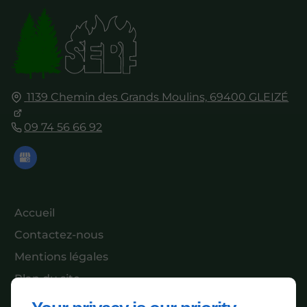
1139 Chemin des Grands Moulins,
69400
GLEIZÉ
09 74 56 66 92
Accueil
Contactez-nous
Mentions légales
Plan du site