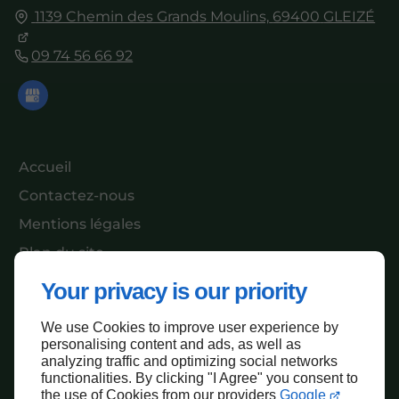
1139 Chemin des Grands Moulins,
69400
GLEIZÉ
09 74 56 66 92
Accueil
Contactez-nous
Mentions légales
Plan du site
Your privacy is our priority
We use Cookies to improve user experience by
Haut de page
personalising content and ads, as well as
analyzing traffic and optimizing social networks
functionalities. By clicking "I Agree" you consent to
the use of Cookies from our providers
Google